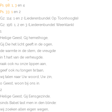
Ps. 98: 1
,
3
en 4
Ps. 33: 1
en 2
Gz. 114: 1 en 2 (Liederenbundel Op Toonhoogte)
Gz. 196: 1, 2 en 3 (Liederenbundel Weerklank)
1
Heilige Geest, Gij hemelhoge,
Gij Die het licht geeft in de ogen,
de warmte in de stem, de vreugde
in ’t hart van de verheugde,
raak ook nu onze lippen aan,
geef ook nu tongen te:taan,
wij talen naar Uw woord, Uw zin,
o Geest, woon bij ons in.
2
Heilige Geest, Gij Eensgezinde,
sinds Babel tast men in den blinde:
wij zoeken allen eigen wegen,