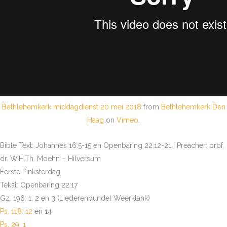
Bethlehemkerk middagdienst 20 mei 2018
from
Bethlehemkerk Den
Haag
on
Vimeo
.
Bible Text: Johannes 16:5-15 en Openbaring 22:12-21 | Preacher: prof.
dr. W.H.Th. Moehn – Hilversum
Eerste Pinksterdag
Tekst: Openbaring 22:17
Gz. 196: 1, 2 en 3 (Liederenbundel Weerklank)
Ps. 118: 12
en 14
Ps. 29: 1