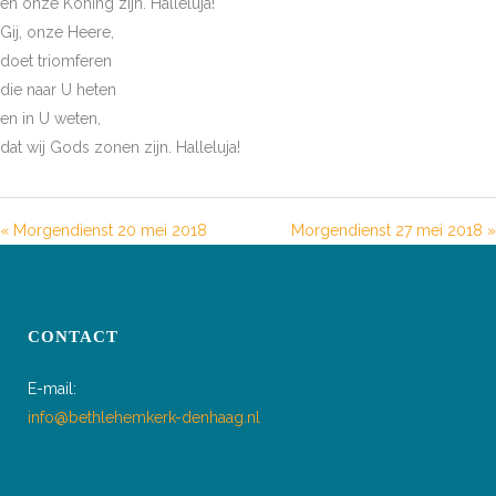
en onze Koning zijn. Halleluja!
Gij, onze Heere,
doet triomferen
die naar U heten
en in U weten,
dat wij Gods zonen zijn. Halleluja!
« Morgendienst 20 mei 2018
Morgendienst 27 mei 2018 »
CONTACT
E-mail:
info@bethlehemkerk-denhaag.nl