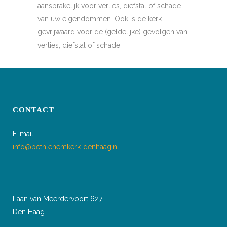
aansprakelijk voor verlies, diefstal of schade
van uw eigendommen. Ook is de kerk
gevrijwaard voor de (geldelijke) gevolgen van
verlies, diefstal of schade.
CONTACT
E-mail:
info@bethlehemkerk-denhaag.nl
Laan van Meerdervoort 627
Den Haag