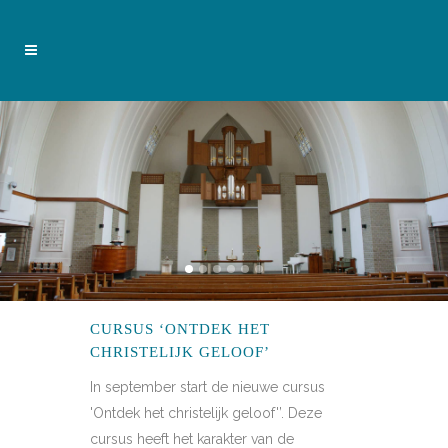
CURSUS ‘ONTDEK HET
CHRISTELIJK GELOOF’
In september start de nieuwe cursus
'Ontdek het christelijk geloof'’. Deze
cursus heeft het karakter van de