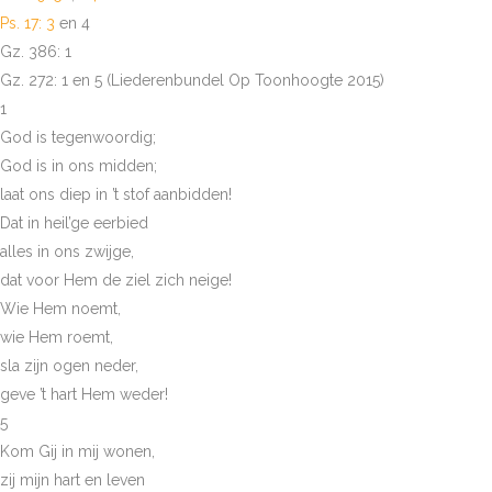
Ps. 17: 3
en 4
Gz. 386: 1
Gz. 272: 1 en 5 (Liederenbundel Op Toonhoogte 2015)
1
God is tegenwoordig;
God is in ons midden;
laat ons diep in ’t stof aanbidden!
Dat in heil’ge eerbied
alles in ons zwijge,
dat voor Hem de ziel zich neige!
Wie Hem noemt,
wie Hem roemt,
sla zijn ogen neder,
geve ’t hart Hem weder!
5
Kom Gij in mij wonen,
zij mijn hart en leven