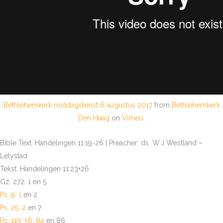
Bethlehemkerk middagdienst 6 augustus 2017
from
Bethlehemkerk
Den Haag
on
Vimeo
.
Bible Text: Handelingen 11:19-26 | Preacher: ds. W.J Westland –
Lelystad
Tekst: Handelingen 11:23+26
Gz. 272: 1 en 5
Ps. 9: 1
en 2
Ps. 25: 2
en 7
Ps. 119: 56
,
84
en 86