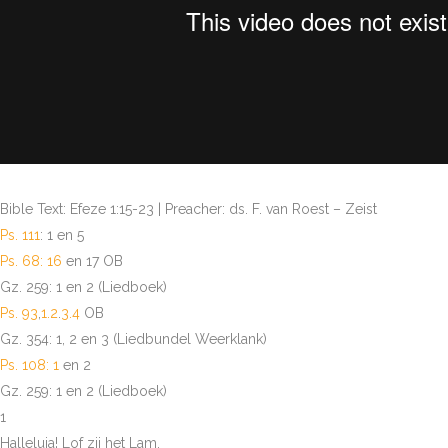
Bible Text: Efeze 1:15-23 | Preacher: ds. F. van Roest – Zeist
Ps. 111
: 1 en 5
Ps. 68: 16
en 17 OB
Gz. 259: 1 en 2 (Liedboek)
Ps. 93
,
1.2
.
3.4
OB
Gz. 354: 1, 2 en 3 (Liedbundel Weerklank)
Ps. 108: 1
en 2
Gz. 259: 1 en 2 (Liedboek)
1
Halleluja! Lof zij het Lam,