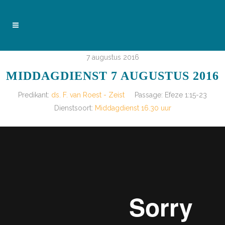
7 augustus 2016
MIDDAGDIENST 7 AUGUSTUS 2016
Predikant:
ds. F. van Roest - Zeist
Passage:
Efeze 1:15-23
Dienstsoort:
Middagdienst 16.30 uur