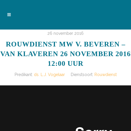
26 november 2016
ROUWDIENST MW V. BEVEREN –
VAN KLAVEREN 26 NOVEMBER 2016
12:00 UUR
Predikant:
ds. L.J. Vogelaar
Dienstsoort:
Rouwdienst