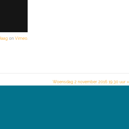
Haag
on
Vimeo
.
Woensdag 2 november 2016 19.30 uur »