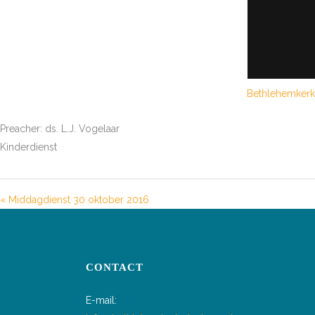
Bethlehemkerk
Preacher: ds. L.J. Vogelaar
Kinderdienst
« Middagdienst 30 oktober 2016
CONTACT
E-mail: