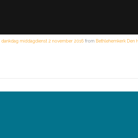
 dankdag middagdienst 2 november 2016
from
Bethlehemkerk Den 