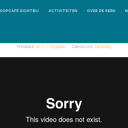
LOOPCAFÉ DICHTBIJ
ACTIVITEITEN
OVER DE KERK
N
2 november 2016
ENSDAG 2 NOVEMBER 2016 14.30 
Predikant:
ds. L.J. Vogelaar
Dienstsoort:
Dankdag