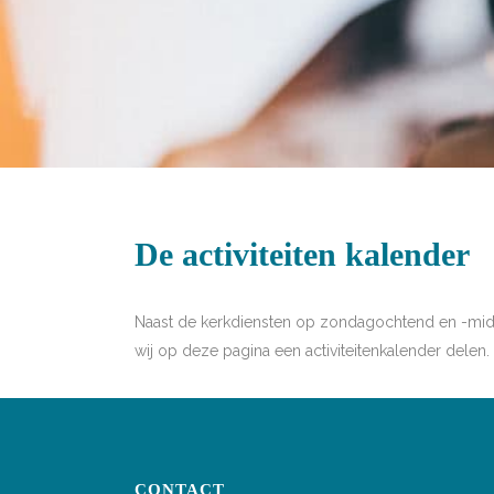
De activiteiten kalender
Naast de kerkdiensten op zondagochtend en -midda
wij op deze pagina een activiteitenkalender delen.
CONTACT