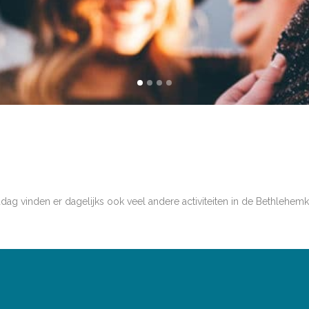
g vinden er dagelijks ook veel andere activiteiten in de Bethlehemk