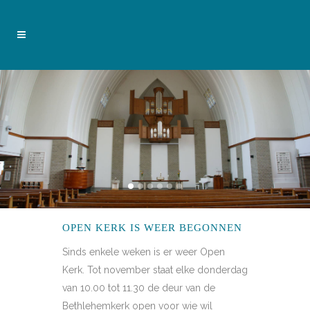
OPEN KERK IS WEER BEGONNEN
Sinds enkele weken is er weer Open
Kerk. Tot november staat elke donderdag
van 10.00 tot 11.30 de deur van de
Bethlehemkerk open voor wie wil