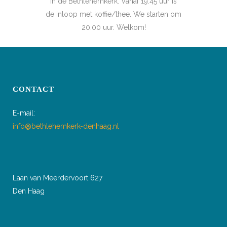
in de Bethlehemkerk. Vanaf 19.45 uur is
de inloop met koffie/thee. We starten om
20.00 uur. Welkom!
CONTACT
E-mail:
info@bethlehemkerk-denhaag.nl
Laan van Meerdervoort 627
Den Haag