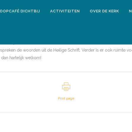
LOOPCAFÉ DICHTBIJ
ACTIVITEITEN
OVER DE KERK
N
OENSDAG 21 JANUARI 2026
eer bij elkaar! Vanaf 13.45 uur is er koffie/thee in de ronde zaal. D
eken de woorden uit de Heilige Schrift. Verder is er ook ruimte voor
t dan hartelijk welkom!
Print page