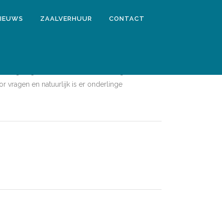
IEUWS
ZAALVERHUUR
CONTACT
e middag begint om 14.00 uur en wordt geleid door
 vragen en natuurlijk is er onderlinge