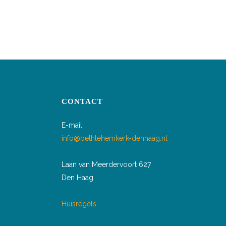
CONTACT
E-mail:
info@bethlehemkerk-denhaag.nl
Laan van Meerdervoort 627
Den Haag
Huisregels