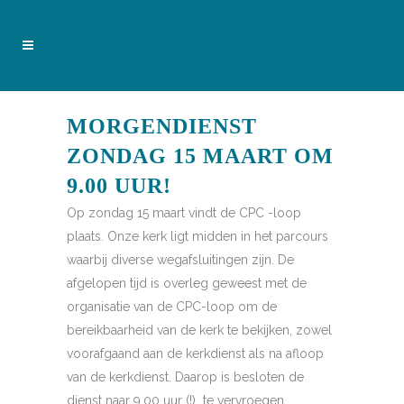
MORGENDIENST
ZONDAG 15 MAART OM
9.00 UUR!
Op zondag 15 maart vindt de CPC -loop
plaats. Onze kerk ligt midden in het parcours
waarbij diverse wegafsluitingen zijn. De
afgelopen tijd is overleg geweest met de
organisatie van de CPC-loop om de
bereikbaarheid van de kerk te bekijken, zowel
voorafgaand aan de kerkdienst als na afloop
van de kerkdienst. Daarop is besloten de
dienst naar 9.00 uur (!) te vervroegen.