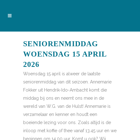
SENIORENMIDDAG
WOENSDAG 15 APRIL
2026
Woensdag 15 april is alweer de laatste
seniorenmiddag van dit seizoen. Annemarie
Fokker uit Hendrik-Ido-Ambacht komt die
middag bij ons en neemt ons mee in de
wereld van W.G. van de Hulst! Annemarie is
verzamelaar en kenner en houdt een
boeiende lezing voor ons. Zoals altijd is de
inloop met koffie of thee vanaf 13.45 uur en we
beginnen om 14.00 uur. Komt u ook? Wij