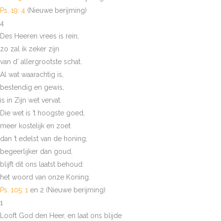
Ps. 19: 4
(Nieuwe berijming)
4
Des Heeren vrees is rein,
zo zal ik zeker zijn
van d’ allergrootste schat.
Al wat waarachtig is,
bestendig en gewis,
is in Zijn wet vervat.
Die wet is ’t hoogste goed,
meer kostelijk en zoet
dan ’t edelst van de honing;
begeerlijker dan goud,
blijft dit ons laatst behoud:
het woord van onze Koning.
Ps. 105: 1
en 2 (Nieuwe berijming)
1
Looft God den Heer, en laat ons blijde