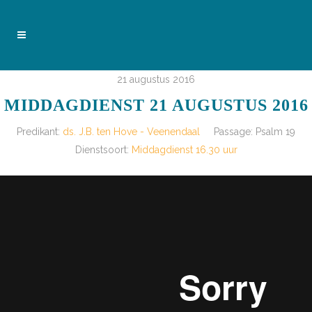
21 augustus 2016
MIDDAGDIENST 21 AUGUSTUS 2016
Predikant:
ds. J.B. ten Hove - Veenendaal
Passage:
Psalm 19
Dienstsoort:
Middagdienst 16.30 uur