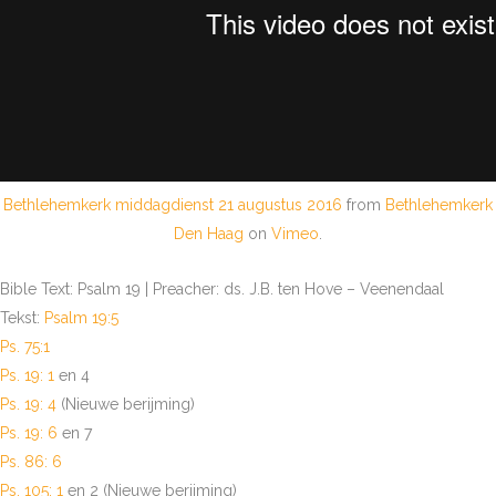
Bethlehemkerk middagdienst 21 augustus 2016
from
Bethlehemkerk
Den Haag
on
Vimeo
.
Bible Text: Psalm 19
| Preacher: ds. J.B. ten Hove – Veenendaal
Tekst:
Psalm 19:5
Ps. 75:1
Ps. 19: 1
en 4
Ps. 19: 4
(Nieuwe berijming)
Ps. 19: 6
en 7
Ps. 86: 6
Ps. 105: 1
en 2 (Nieuwe berijming)