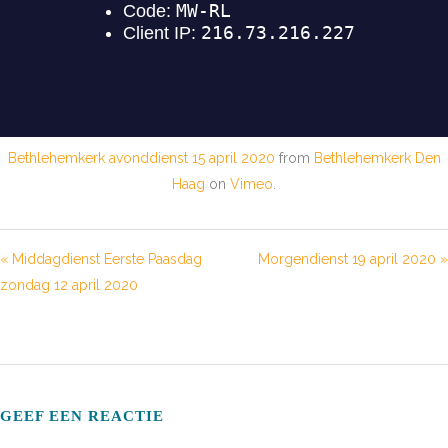
Bethlehemkerk avonddienst 15 april 2020
from
Bethlehemkerk Den
Haag
on
Vimeo
.
« Middagdienst Eerste Paasdag
Morgendienst 19 april 2020 »
zondag 12 april 2020
GEEF EEN REACTIE