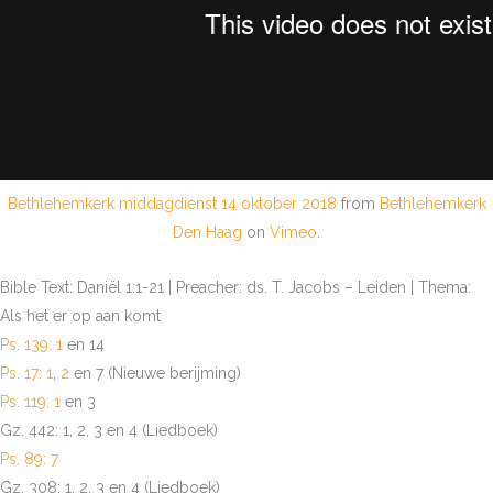
Bethlehemkerk middagdienst 14 oktober 2018
from
Bethlehemkerk
Den Haag
on
Vimeo
.
Bible Text: Daniël 1:1-21 | Preacher: ds. T. Jacobs – Leiden | Thema:
Als het er op aan komt
Ps. 139: 1
en 14
Ps. 17: 1
,
2
en 7 (Nieuwe berijming)
Ps. 119: 1
en 3
Gz. 442: 1, 2, 3 en 4 (Liedboek)
Ps. 89: 7
Gz. 308: 1, 2, 3 en 4 (Liedboek)