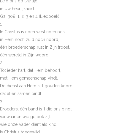
Leid ons op Uw tijd
in Uw heerlijkheid.
Gz. 308: 1, 2, 3 en 4 (Liedboek)
1
In Christus is noch west noch oost
in Hem noch zuid noch noord,
één broederschap rust in Zijn troost,
één wereld in Zijn woord.
2
Tot ieder hart, dat Hem behoort,
met Hem gemeenschap vindt.
De dienst aan Hem is ’t gouden koord
dat allen samen bindt.
3
Broeders, één band is ’t die ons bindt
vanwaar en wie ge ook zijt
wie onze Vader dient als kind,
is Christus toegewijd.