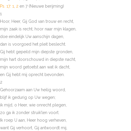
Ps. 17: 1
,
2
en 7 (Nieuwe berijming)
1
Hoor, Heer, Gij God van trouw en recht,
mijn zaak is recht, hoor naar mijn klagen,
doe eindelijk Uw aanschijn dagen,
dan is voorgoed het pleit beslecht.
Gij hebt gepeild mijn diepste gronden,
mijn hart doorschouwd in diepste nacht,
mijn woord getoetst aan wat ik dacht,
en Gij hebt mij oprecht bevonden.
2
Gehoorzaam aan Uw heilig woord,
blijf ik gedurig op Uw wegen;
ik mijd, o Heer, wie onrecht plegen,
zo ga ik zonder struik’len voort.
Ik roep U aan, Heer hoog verheven,
want Gij verhoort, Gij antwoordt mij,