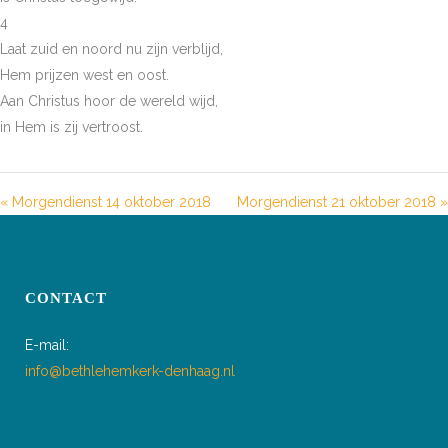
4
Laat zuid en noord nu zijn verblijd,
Hem prijzen west en oost.
Aan Christus hoor de wereld wijd,
in Hem is zij vertroost.
« Morgendienst 14 oktober 2018
Morgendienst 21 oktober 2018 »
CONTACT
E-mail:
info@bethlehemkerk-denhaag.nl