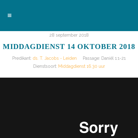
28 september 2018
MIDDAGDIENST 14 OKTOBER 2018
Predikant:
ds. T. Jacobs - Leiden
Passage:
Daniël 1:1-21
Dienstsoort:
Middagdienst 16.30 uur