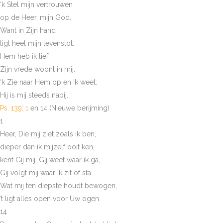
‘k Stel mijn vertrouwen
op de Heer, mijn God.
Want in Zijn hand
ligt heel mijn levenslot.
Hem heb ik lief,
Zijn vrede woont in mij.
‘k Zie naar Hem op en ‘k weet:
Hij is mij steeds nabij.
Ps. 139: 1
en 14 (Nieuwe berijming)
1
Heer, Die mij ziet zoals ik ben,
dieper dan ik mijzelf ooit ken,
kent Gij mij, Gij weet waar ik ga,
Gij volgt mij waar ik zit of sta.
Wat mij ten diepste houdt bewogen,
’t ligt alles open voor Uw ogen.
14