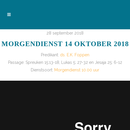
28 september 2018
MORGENDIENST 14 OKTOBER 2018
Predikant:
ds. E.K. Foppen
Passage:
Spreuken 15:13-18, Lukas 5: 27-32 en Jesaja 25: 6-12
Dienstsoort:
Morgendienst 10.00 uur