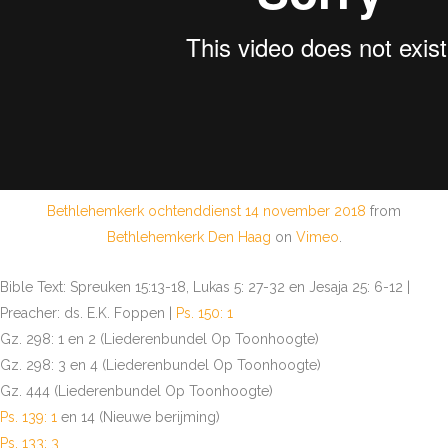
Bethlehemkerk ochtenddienst 14 november 2018
from
Bethlehemkerk Den Haag
on
Vimeo
.
Bible Text: Spreuken 15:13-18, Lukas 5: 27-32 en Jesaja 25: 6-12 |
Preacher: ds. E.K. Foppen |
Ps. 150: 1
Gz. 298: 1 en 2 (Liederenbundel Op Toonhoogte)
Gz. 298: 3 en 4 (Liederenbundel Op Toonhoogte)
Gz. 444 (Liederenbundel Op Toonhoogte)
Ps. 139: 1
en 14 (Nieuwe berijming)
Ps. 133: 3