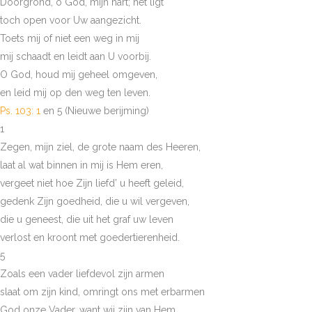
Doorgrond, o God, mijn hart; het ligt
toch open voor Uw aangezicht.
Toets mij of niet een weg in mij
mij schaadt en leidt aan U voorbij.
O God, houd mij geheel omgeven,
en leid mij op den weg ten leven.
Ps. 103: 1
en 5 (Nieuwe berijming)
1
Zegen, mijn ziel, de grote naam des Heeren,
laat al wat binnen in mij is Hem eren,
vergeet niet hoe Zijn liefd’ u heeft geleid,
gedenk Zijn goedheid, die u wil vergeven,
die u geneest, die uit het graf uw leven
verlost en kroont met goedertierenheid.
5
Zoals een vader liefdevol zijn armen
slaat om zijn kind, omringt ons met erbarmen
God onze Vader, want wij zijn van Hem.