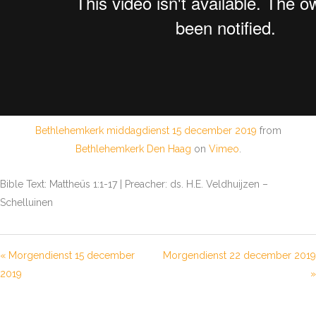
Bethlehemkerk middagdienst 15 december 2019
from
Bethlehemkerk Den Haag
on
Vimeo
.
Bible Text: Mattheüs 1:1-17 | Preacher: ds. H.E. Veldhuijzen –
Schelluinen
« Morgendienst 15 december
Morgendienst 22 december 2019
2019
»