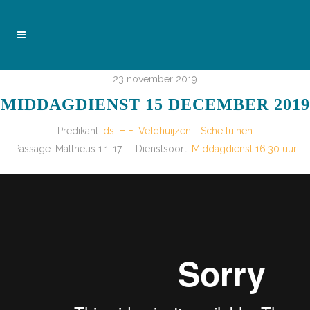
23 november 2019
MIDDAGDIENST 15 DECEMBER 2019
Predikant:
ds. H.E. Veldhuijzen - Schelluinen
Passage:
Mattheüs 1:1-17
Dienstsoort:
Middagdienst 16.30 uur