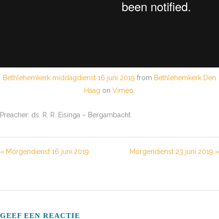
Bethlehemkerk middagdienst 16 juni 2019
from
Bethlehemkerk Den
Haag
on
Vimeo
.
Preacher: ds. R. R. Eisinga – Bergambacht
« Morgendienst 16 juni 2019
Morgendienst 23 juni 2019 »
GEEF EEN REACTIE