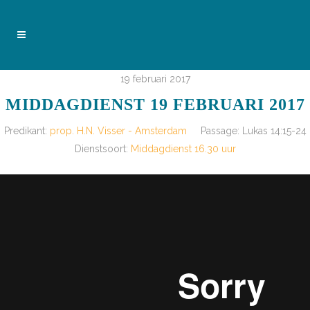
19 februari 2017
MIDDAGDIENST 19 FEBRUARI 2017
Predikant:
prop. H.N. Visser - Amsterdam
Passage:
Lukas 14:15-24
Dienstsoort:
Middagdienst 16.30 uur