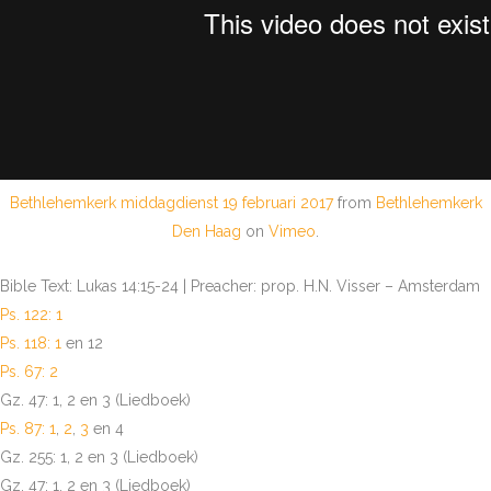
Bethlehemkerk middagdienst 19 februari 2017
from
Bethlehemkerk
Den Haag
on
Vimeo
.
Bible Text: Lukas 14:15-24 | Preacher: prop. H.N. Visser – Amsterdam
Ps. 122: 1
Ps. 118: 1
en 12
Ps. 67: 2
Gz. 47: 1, 2 en 3 (Liedboek)
Ps. 87: 1
,
2
,
3
en 4
Gz. 255: 1, 2 en 3 (Liedboek)
Gz. 47: 1, 2 en 3 (Liedboek)