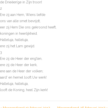
de Drieëen’ge in Zijn troon!
2
Ere zij aan Hem, Wiens liefde
ons van alle smet bevrijdt,
eer zij Hem Die ons gekroond heeft,
koningen in heerlijkheid.
Halleluja, halleluja,
ere zij het Lam gewijd.
3
Ere zij de Heer der eng’len,
ere zij de Heer der kerk,
ere aan de Heer der volken;
aard’ en hemel looft Uw werk!
Halleluja, halleluja,
looft de Koning, heel Zijn kerk!