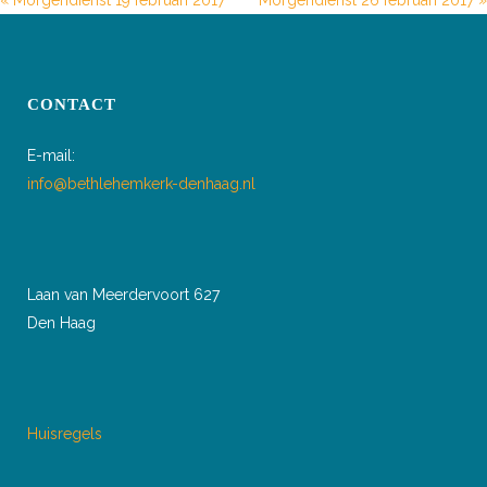
« Morgendienst 19 februari 2017
Morgendienst 26 februari 2017 »
CONTACT
E-mail:
info@bethlehemkerk-denhaag.nl
Laan van Meerdervoort 627
Den Haag
Huisregels