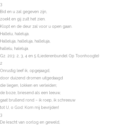
3
Bid en u zal gegeven zijn,
zoekt en gij zult het zien.
Klopt en de deur zal voor u open gaan.
Hallelu, haleluja.
Halleluja, halleluja, halleluja,
hallelu, haleluja.
Gz. 203: 2, 3, 4 en 5 (Liederenbundel Op Toonhoogte)
2
Onrustig leef ik, opgejaagd,
door duizend dromen uitgedaagd
die liegen, lokken en verleiden;
de boze, briesend als een leeuw,
gaat brullend rond – ik roep, ik schreeuw
tot U, o God: Kom mij bevrijden!
3
De kracht van oorlog en geweld,