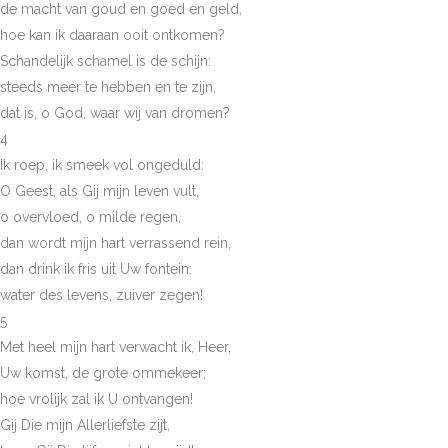
de macht van goud en goed en geld,
hoe kan ik daaraan ooit ontkomen?
Schandelijk schamel is de schijn:
steeds meer te hebben en te zijn,
dat is, o God, waar wij van dromen?
4
Ik roep, ik smeek vol ongeduld:
O Geest, als Gij mijn leven vult,
o overvloed, o milde regen,
dan wordt mijn hart verrassend rein,
dan drink ik fris uit Uw fontein:
water des levens, zuiver zegen!
5
Met heel mijn hart verwacht ik, Heer,
Uw komst, de grote ommekeer;
hoe vrolijk zal ik U ontvangen!
Gij Die mijn Allerliefste zijt,