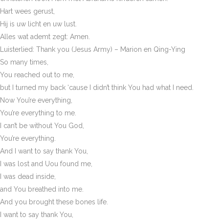
Hart wees gerust,
Hij is uw licht en uw lust.
Alles wat ademt zegt: Amen.
Luisterlied: Thank you (Jesus Army) – Marion en Qing-Ying
So many times,
You reached out to me,
but I turned my back ‘cause I didn’t think You had what I need.
Now You’re everything,
You’re everything to me.
I can’t be without You God,
You’re everything.
And I want to say thank You,
I was lost and Uou found me,
I was dead inside,
and You breathed into me.
And you brought these bones life.
I want to say thank You,