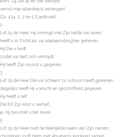
kom, Gij Die lijf en ziel bevrijdt,
vervul mijn allerdiepst verlangen!
Gz. 434: 2, 3 en 5 (Liedboek)
2
Lof zij de Heer, Hij omringt met Zijn liefde uw leven;
heeft u in ’t licht als op adelaarsvleug’len geheven.
Hij Die u leidt,
zodat uw hart zich verblijdt,
Hij heeft Zijn woord u gegeven.
3
Lof zij de Heer Die uw lichaam zo schoon heeft geweven,
dagelijks heeft Hij u kracht en gezondheid gegeven.
Hij heeft u lief,
Die tot Zijn kind u verhief,
ja, Hij beschikt u ten leven.
5
Lof zij de Heer met de heerlijkste naam van Zijn namen,
christenen looft Hem met Abrahams kinderen samen.