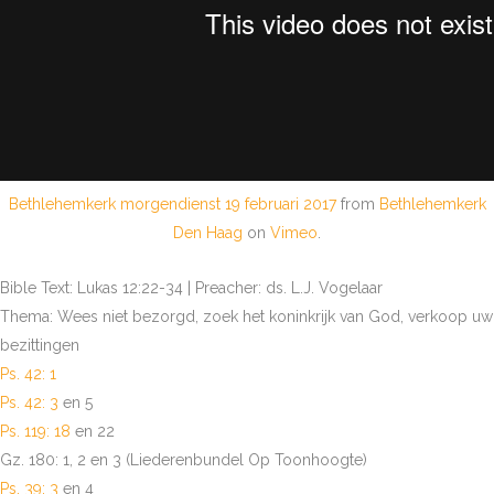
Bethlehemkerk morgendienst 19 februari 2017
from
Bethlehemkerk
Den Haag
on
Vimeo
.
Bible Text: Lukas 12:22-34 | Preacher: ds. L.J. Vogelaar
Thema: Wees niet bezorgd, zoek het koninkrijk van God, verkoop uw
bezittingen
Ps. 42: 1
Ps. 42: 3
en 5
Ps. 119: 18
en 22
Gz. 180: 1, 2 en 3 (Liederenbundel Op Toonhoogte)
Ps. 39: 3
en 4