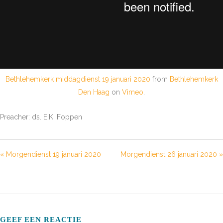
Bethlehemkerk middagdienst 19 januari 2020
from
Bethlehemkerk
Den Haag
on
Vimeo
.
Preacher: ds. E.K. Foppen
« Morgendienst 19 januari 2020
Morgendienst 26 januari 2020 »
GEEF EEN REACTIE