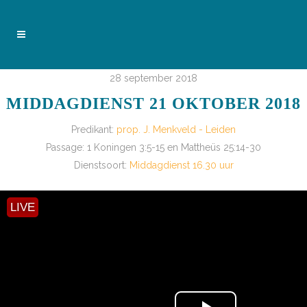
28 september 2018
MIDDAGDIENST 21 OKTOBER 2018
Predikant:
prop. J. Menkveld - Leiden
Passage:
1 Koningen 3:5-15 en Mattheüs 25:14-30
Dienstsoort:
Middagdienst 16.30 uur