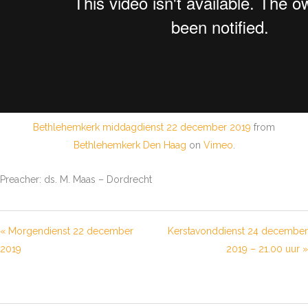
Bethlehemkerk middagdienst 22 december 2019
from
Bethlehemkerk Den Haag
on
Vimeo
.
Preacher: ds. M. Maas – Dordrecht
« Morgendienst 22 december
Kerstavonddienst 24 december
2019
2019 – 21.00 uur »