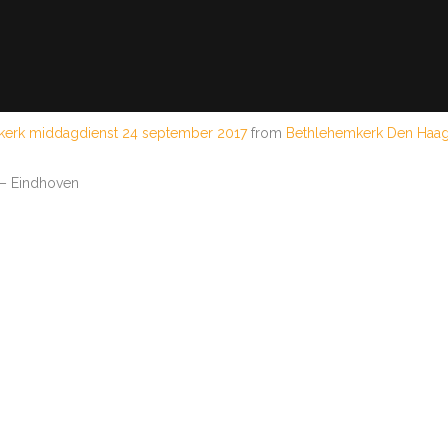
erk middagdienst 24 september 2017
from
Bethlehemkerk Den Haa
w – Eindhoven