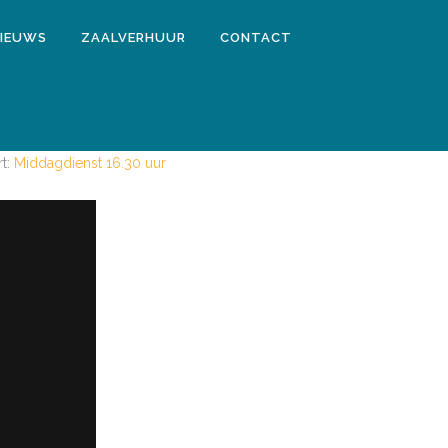
IEUWS
ZAALVERHUUR
CONTACT
7
t:
Middagdienst 16.30 uur