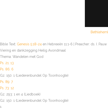
Bethlehemk
Bible Text:
Genesis 5:18-24
en Hebreeën 11:1-6 | Preacher: ds. I. Pau
Viering en dankzegging Heilig Avondmaal
Thema: Wandelen met God
Ps. 21: 13
Ps. 86: 6
Gz. 150: 1 (Liederenbundel Op Toonhoogte)
Ps. 89: 7
Ps. 73: 12
Gz. 293: 1 en 4 (Liedboek)
Gz. 150: 1 (Liederenbundel Op Toonhoogte)
1