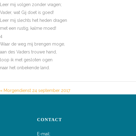
Leer mij volgen zonder vragen;
Vader, wat Gij doet is goed!
Leer mij slechts het heden dragen
met een rustig, kalme moed!
4
Waar de weg mij brengen moge,
aan des Vaders trouwe hand,
loop ik met gesloten ogen
naar het onbekende land.
« Morgendienst 24 september 2017
CONTACT
E-mail: