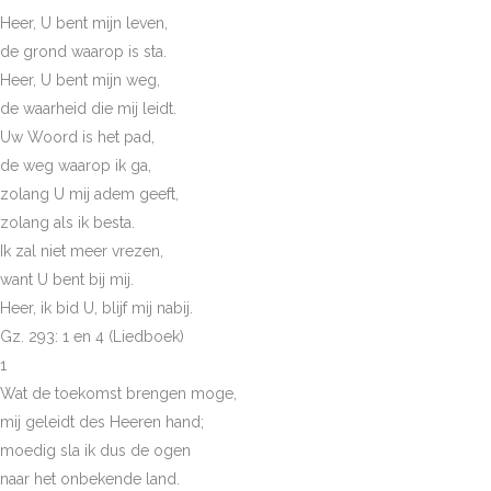
Heer, U bent mijn leven,
de grond waarop is sta.
Heer, U bent mijn weg,
de waarheid die mij leidt.
Uw Woord is het pad,
de weg waarop ik ga,
zolang U mij adem geeft,
zolang als ik besta.
Ik zal niet meer vrezen,
want U bent bij mij.
Heer, ik bid U, blijf mij nabij.
Gz. 293: 1 en 4 (Liedboek)
1
Wat de toekomst brengen moge,
mij geleidt des Heeren hand;
moedig sla ik dus de ogen
naar het onbekende land.