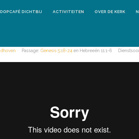
LOOPCAFÉ DICHTBIJ
ACTIVITEITEN
OVER DE KERK
N
14 september 2017
MIDDAGDIENST 24 SEPTEMBER 201
indhoven
Passage:
Genesis 5:18-24
en Hebreeën 11:1-6
Dienstsoor