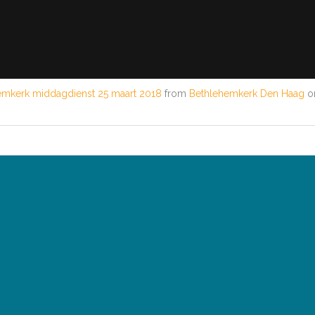
emkerk middagdienst 25 maart 2018
from
Bethlehemkerk Den Haag
o