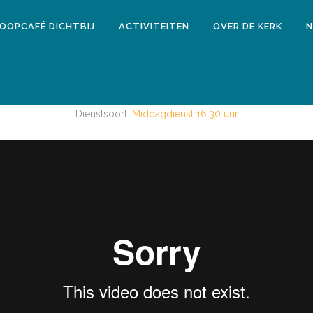
LOOPCAFÉ DICHTBIJ
ACTIVITEITEN
OVER DE KERK
N
10 maart 2018
MIDDAGDIENST 25 MAART 2018
Dienstsoort:
Middagdienst 16.30 uur