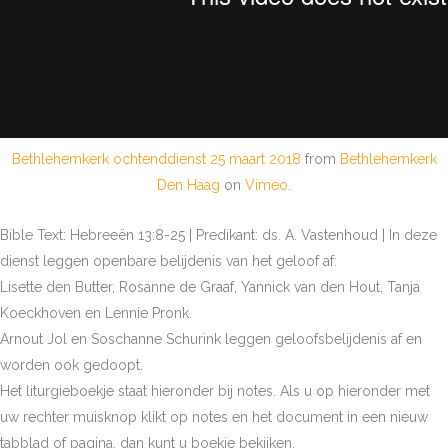
Bethlehemkerk ochtenddienst 25 maart 2018
from
Bethlehemkerk
Den Haag
on
Vimeo
.
Bible Text: Hebreeën 13:8-25 | Predikant: ds. A. Vastenhoud | In deze
dienst leggen openbare belijdenis van het geloof af:
Lisette den Butter, Rosanne de Graaf, Yannick van den Hout, Tanja
Koeckhoven en Lennie Pronk.
Arnout Jol en Soschanne Schurink leggen geloofsbelijdenis af en
worden ook gedoopt.
Het liturgieboekje staat hieronder bij notes. Als u op hieronder met
uw rechter muisknop klikt op notes en het document in een nieuw
tabblad of pagina, dan kunt u boekje bekijken.