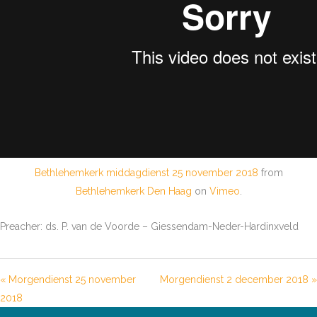
Bethlehemkerk middagdienst 25 november 2018
from
Bethlehemkerk Den Haag
on
Vimeo
.
Preacher: ds. P. van de Voorde – Giessendam-Neder-Hardinxveld
« Morgendienst 25 november
Morgendienst 2 december 2018 »
2018