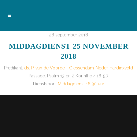
28 september 2018
MIDDAGDIENST 25 NOVEMBER
2018
Predikant:
ds. P. van de Voorde - Giessendam-Neder-Hardinxveld
Passage:
Psalm 13
en 2 Korinthe 4:16-5:7
Dienstsoort:
Middagdienst 16.30 uur