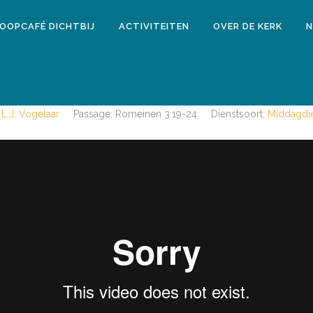
LOOPCAFÉ DICHTBIJ
ACTIVITEITEN
OVER DE KERK
N
25 september 2016
MIDDAGDIENST 25 SEPTEMBER 201
 L.J. Vogelaar
Passage:
Romeinen 3:19-24
Dienstsoort:
Middagdie