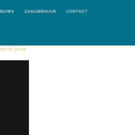
IEUWS
ZAALVERHUUR
CONTACT
6
nst 16.30 uur