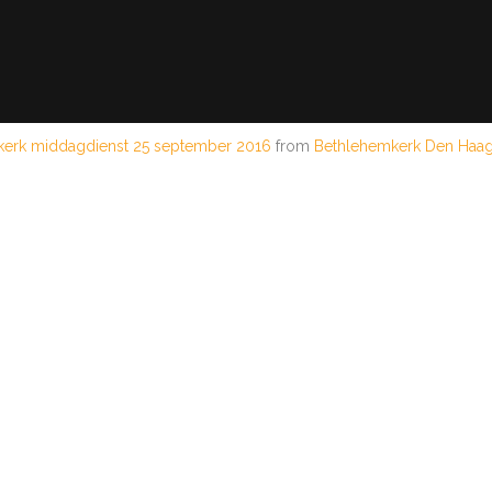
erk middagdienst 25 september 2016
from
Bethlehemkerk Den Haa