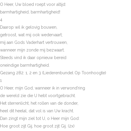
O Heer, Uw bloed roept voor altijd:
barmhartigheid, barmhartigheid!
4
Daarop wil ik gelovig bouwen,
getroost, wat mij ook wedervaart;
mij aan Gods Vaderhart vertrouwen,
wanneer mijn zonde mij bezwaart.
Steeds vind ik daar opnieuw bereid
oneindige barmhartigheid.
Gezang 282: 1, 2 en 3 (Liederenbundel Op Toonhoogte)
1
O Heer, mijn God, wanneer ik in verwond’ring
de wereld zie die U hebt voortgebracht.
Het sterrenlicht, het rollen van de donder,
heel dit heelal, dat vol is van Uw kracht.
Dan zingt mijn ziel tot U, o Heer mijn God:
Hoe groot zijt Gij, hoe groot zijt Gij. (2x)