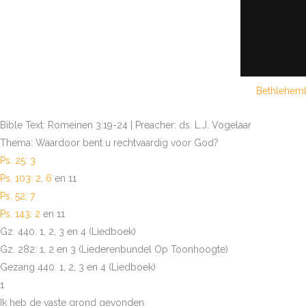
Bethlehemk
Bible Text: Romeinen 3:19-24 | Preacher: ds. L.J. Vogelaar
Thema: Waardoor bent u rechtvaardig voor God?
Ps. 25: 3
Ps. 103: 2
,
6
en 11
Ps. 52: 7
Ps. 143: 2
en 11
Gz. 440: 1, 2, 3 en 4 (Liedboek)
Gz. 282: 1, 2 en 3 (Liederenbundel Op Toonhoogte)
Gezang 440: 1, 2, 3 en 4 (Liedboek)
1
Ik heb de vaste grond gevonden,