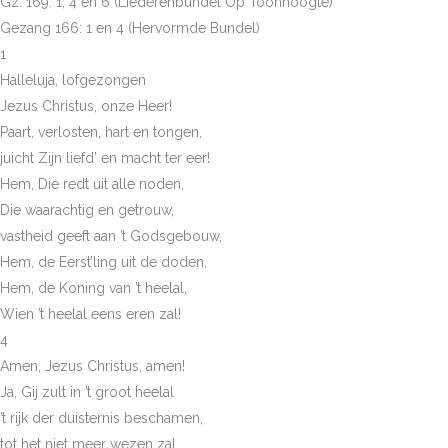
Gz. 169: 1, 4 en 6 (Liederenbundel Op Toonhoogte)
Gezang 166: 1 en 4 (Hervormde Bundel)
1
Halleluja, lofgezongen
Jezus Christus, onze Heer!
Paart, verlosten, hart en tongen,
juicht Zijn liefd’ en macht ter eer!
Hem, Die redt uit alle noden,
Die waarachtig en getrouw,
vastheid geeft aan ’t Godsgebouw,
Hem, de Eerst’ling uit de doden,
Hem, de Koning van ’t heelal,
Wien ’t heelal eens eren zal!
4
Amen, Jezus Christus, amen!
Ja, Gij zult in ’t groot heelal
’t rijk der duisternis beschamen,
tot het niet meer wezen zal.