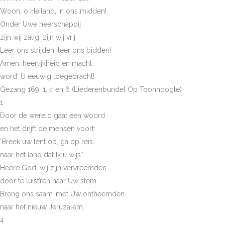
Woon, o Heiland, in ons midden!
Onder Uwe heerschappij
zijn wij zalig, zijn wij vrij.
Leer ons strijden, leer ons bidden!
Amen, heerlijkheid en macht
word’ U eeuwig toegebracht!
Gezang 169: 1, 4 en 6 (Liederenbundel Op Toonhoogte)
1
Door de wereld gaat een woord
en het drijft de mensen voort:
‘Breek uw tent op, ga op reis
naar het land dat Ik u wijs.’
Heere God, wij zijn vervreemden
door te luist’ren naar Uw stem.
Breng ons saam’ met Uw ontheemden
naar het nieuw Jeruzalem.
4