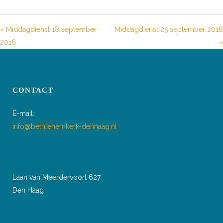
« Middagdienst 18 september
Middagdienst 25 september 2016
2016
»
CONTACT
E-mail:
info@bethlehemkerk-denhaag.nl
Laan van Meerdervoort 627
Den Haag