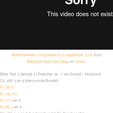
Bethlehemkerk morgendienst 25 september 2016
from
Bethlehemkerk Den Haag
on
Vimeo
.
Bible Text: 1 Samuel 3
| Preacher: ds. J. van Rumpt – Hulshorst
Gz. 166: 1 en 4 (Hervormde Bundel)
Ps. 36: 2
Ps. 119: 83
Ps. 77: 1
en 6
Ps. 85: 3
en 4