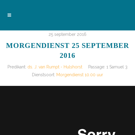
25 september 2016
MORGENDIENST 25 SEPTEMBER
2016
Predikant:
ds. J. van Rumpt - Hulshorst
Passage:
1 Samuel 3
Dienstsoort:
Morgendienst 10.00 uur