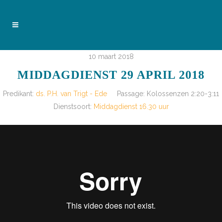
10 maart 2018
MIDDAGDIENST 29 APRIL 2018
Predikant:
ds. P.H. van Trigt - Ede
Passage:
Kolossenzen 2:20-3:11
Dienstsoort:
Middagdienst 16.30 uur