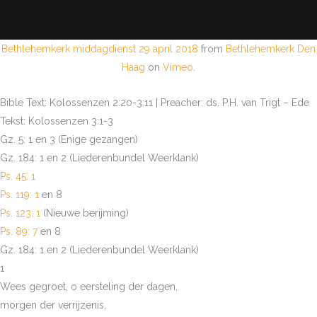
Bethlehemkerk middagdienst 29 april 2018
from
Bethlehemkerk Den
Haag
on
Vimeo
.
Bible Text: Kolossenzen 2:20-3:11 | Preacher: ds. P.H. van Trigt – Ede
Tekst: Kolossenzen 3:1-3
Gz. 5: 1 en 3 (Enige gezangen)
Gz. 184: 1 en 2 (Liederenbundel Weerklank)
Ps. 45: 1
Ps. 119: 1
en 8
Ps. 123: 1
(Nieuwe berijming)
Ps. 89: 7
en 8
Gz. 184: 1 en 2 (Liederenbundel Weerklank)
1
Wees gegroet, o eersteling der dagen,
morgen der verrijzenis,