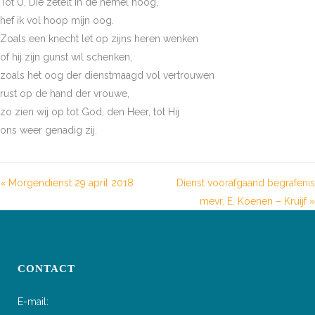
Tot U, Die zetelt in de hemel hoog,
hef ik vol hoop mijn oog.
Zoals een knecht let op zijns heren wenken
of hij zijn gunst wil schenken,
zoals het oog der dienstmaagd vol vertrouwen
rust op de hand der vrouwe,
zo zien wij op tot God, den Heer, tot Hij
ons weer genadig zij.
« Morgendienst 29 april 2018
Dienst voorafgaand begrafenis
mevr. E. Koenen – Kruijf »
CONTACT
E-mail: