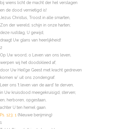
bij wiens licht de macht der hel verslagen
en de dood vernietigd is!
Jezus Christus, Troost in alle smarten,
Zon der wereld, schijn in onze harten;
deze rustdag, U gewijd,
draagt Uw glans van heerlijkheid!
2
Op Uw woord, o Leven van ons leven,
werpen wij het doodskleed af;
door Uw Heil’ge Geest met kracht gedreven
komen w’ uit ons zondengraf.
Leer ons ’t leven van de aard’ te derven,
in Uw kruisdood meegekruisigd, sterven;
en, herboren, opgestaan,
achter U ten hemel gaan.
Ps. 123: 1
(Nieuwe berijming)
1