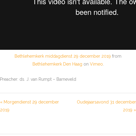
Bethlehemkerk middagdienst 29 december 2019
from
Bethlehemkerk Den Haag
on
Vimeo
.
Preacher: ds. J. van Rumpt – Barneveld
« Morgendienst 29 december
Oudejaarsavond 31 december
2019
2019 »