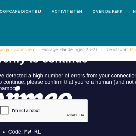
LOOPCAFÉ DICHTBIJ
ACTIVITEITEN
OVER DE KERK
N
21 april 2020
DIENST EERSTE PINKSTERDAG 31 M
isinga - Gorinchem
Passage:
Handelingen 2:1-21 !
Dienstsoort:
Mi