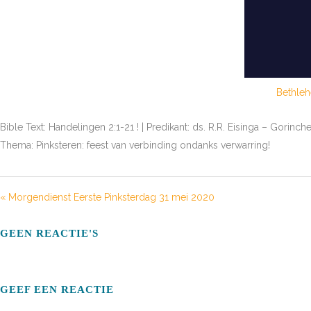
Bethle
Bible Text: Handelingen 2:1-21 ! | Predikant: ds. R.R. Eisinga – Gorinc
Thema: Pinksteren: feest van verbinding ondanks verwarring!
« Morgendienst Eerste Pinksterdag 31 mei 2020
GEEN REACTIE'S
GEEF EEN REACTIE