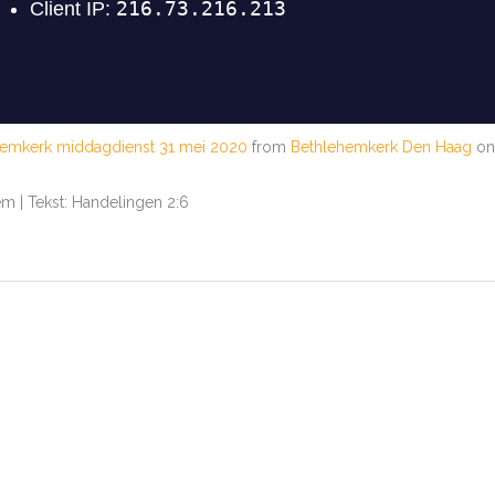
hemkerk middagdienst 31 mei 2020
from
Bethlehemkerk Den Haag
o
hem | Tekst: Handelingen 2:6