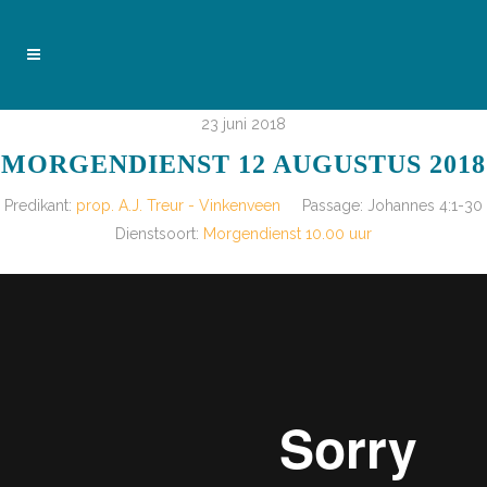
23 juni 2018
MORGENDIENST 12 AUGUSTUS 2018
Predikant:
prop. A.J. Treur - Vinkenveen
Passage:
Johannes 4:1-30
Dienstsoort:
Morgendienst 10.00 uur