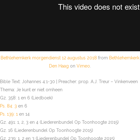
Bethlehemkerk morgendienst 12 augustus 2018
from
Bethlehemkerk
Den Haag
on
Vimeo
.
Bible Text: Johannes 4:1-30 | Preacher: prop. A.J. Treur – Vinkenveen
Thema: Je kunt er niet omheen
Gz. 358: 1 en 6 (Liedboek)
Ps. 84: 3
en 6
Ps. 139: 1
en 14
Gz. 491: 1, 2, 3 en 4 (Liederenbundel Op Toonhoogte 2015)
Gz. 16 (Liederenbundel Op Toonhoogte 2015)
Gz. 239: 1, 2 en 3 (Liederenbundel Op Toonhoogte 2015)