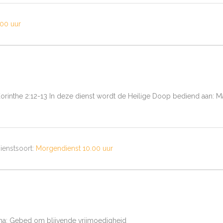
00 uur
: 1 Korinthe 2:12-13 In deze dienst wordt de Heilige Doop bediend aan:
ienstsoort:
Morgendienst 10.00 uur
hema: Gebed om blijvende vrijmoedigheid