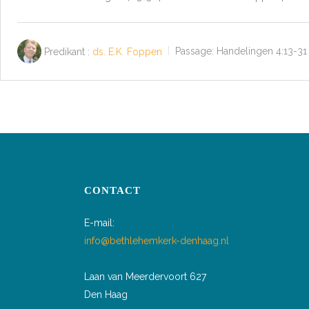
Predikant :
ds. E.K. Foppen
Passage:
Handelingen 4:13-31
BERICHTEN
PAGINERING
CONTACT
E-mail:
info@bethlehemkerk-denhaag.nl
Laan van Meerdervoort 627
Den Haag