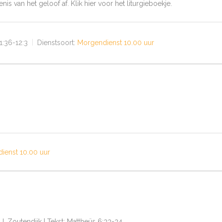
 van het geloof af. Klik hier voor het liturgieboekje.
1:36-12:3
Dienstsoort:
Morgendienst 10.00 uur
ienst 10.00 uur
.J. Zoutendijk | Tekst: Mattheüs 6:33-34