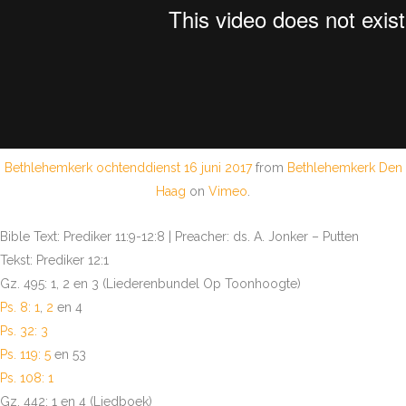
Bethlehemkerk ochtenddienst 16 juni 2017
from
Bethlehemkerk Den
Haag
on
Vimeo
.
Bible Text: Prediker 11:9-12:8 | Preacher: ds. A. Jonker – Putten
Tekst: Prediker 12:1
Gz. 495: 1, 2 en 3 (Liederenbundel Op Toonhoogte)
Ps. 8: 1
,
2
en 4
Ps. 32: 3
Ps. 119: 5
en 53
Ps. 108: 1
Gz. 442: 1 en 4 (Liedboek)