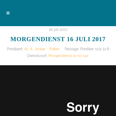
16 juli 2017
MORGENDIENST 16 JULI 2017
Predikant:
ds. A. Jonker - Putten
Passage:
Prediker 11:9-12:8
Dienstsoort:
Morgendienst 10.00 uur