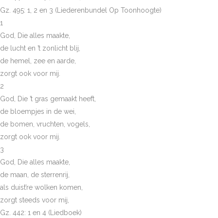
Gz. 495: 1, 2 en 3 (Liederenbundel Op Toonhoogte)
1
God, Die alles maakte,
de lucht en ’t zonlicht blij,
de hemel, zee en aarde,
zorgt ook voor mij.
2
God, Die ’t gras gemaakt heeft,
de bloempjes in de wei,
de bomen, vruchten, vogels,
zorgt ook voor mij.
3
God, Die alles maakte,
de maan, de sterrenrij,
als duist’re wolken komen,
zorgt steeds voor mij,
Gz. 442: 1 en 4 (Liedboek)