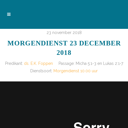
23 november 2018
MORGENDIENST 23 DECEMBER
2018
Predikant:
ds. E.K. Foppen
Passage:
Micha 5:1-3 en Lukas 2:1-7
Dienstsoort:
Morgendienst 10.00 uur