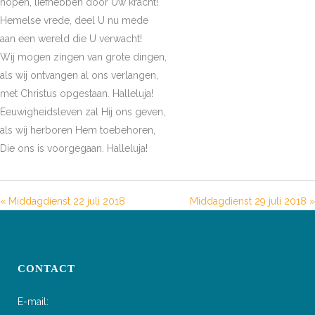
hopen, liefhebben door Uw kracht!
Hemelse vrede, deel U nu mede
aan een wereld die U verwacht!
Wij mogen zingen van grote dingen,
als wij ontvangen al ons verlangen,
met Christus opgestaan. Halleluja!
Eeuwigheidsleven zal Hij ons geven,
als wij herboren Hem toebehoren,
Die ons is voorgegaan. Halleluja!
« Middagdienst 22 juli 2018
Middagdienst 29 juli 2018 »
CONTACT
E-mail: