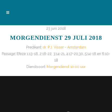
23 juni 2018
MORGENDIENST 29 JULI 2018
Predikant:
dr. P.J. Visser - Amsterdam
Passage:
Efeze 1:13-18, 2:18-22, 3:14-21, 4:17-20,30, 5:14-18 en 6:10-
18
Dienstsoort:
Morgendienst 10.00 uur