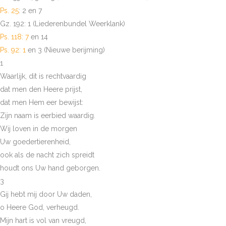
Ps. 25
: 2 en 7
Gz. 192: 1 (Liederenbundel Weerklank)
Ps. 118: 7
en 14
Ps. 92: 1
en 3 (Nieuwe berijming)
1
Waarlijk, dit is rechtvaardig
dat men den Heere prijst,
dat men Hem eer bewijst:
Zijn naam is eerbied waardig.
Wij loven in de morgen
Uw goedertierenheid,
ook als de nacht zich spreidt
houdt ons Uw hand geborgen.
3
Gij hebt mij door Uw daden,
o Heere God, verheugd.
Mijn hart is vol van vreugd,