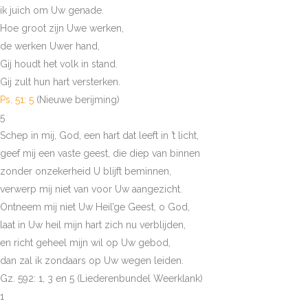
ik juich om Uw genade.
Hoe groot zijn Uwe werken,
de werken Uwer hand,
Gij houdt het volk in stand.
Gij zult hun hart versterken.
Ps. 51: 5
(Nieuwe berijming)
5
Schep in mij, God, een hart dat leeft in ’t licht,
geef mij een vaste geest, die diep van binnen
zonder onzekerheid U blijft beminnen,
verwerp mij niet van voor Uw aangezicht.
Ontneem mij niet Uw Heil’ge Geest, o God,
laat in Uw heil mijn hart zich nu verblijden,
en richt geheel mijn wil op Uw gebod,
dan zal ik zondaars op Uw wegen leiden.
Gz. 592: 1, 3 en 5 (Liederenbundel Weerklank)
1