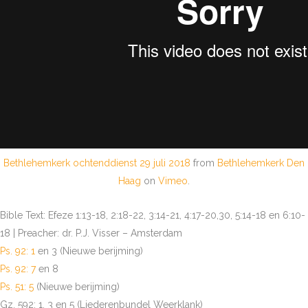
Bethlehemkerk ochtenddienst 29 juli 2018
from
Bethlehemkerk Den
Haag
on
Vimeo
.
Bible Text: Efeze 1:13-18, 2:18-22, 3:14-21, 4:17-20,30, 5:14-18 en 6:10-
18 | Preacher: dr. P.J. Visser – Amsterdam
Ps. 92: 1
en 3 (Nieuwe berijming)
Ps. 92: 7
en 8
Ps. 51: 5
(Nieuwe berijming)
Gz. 592: 1, 3 en 5 (Liederenbundel Weerklank)