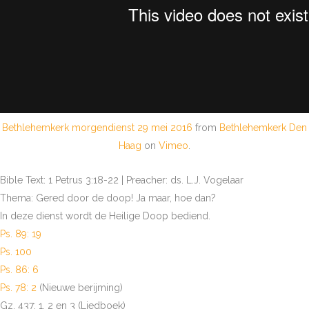
Bethlehemkerk morgendienst 29 mei 2016
from
Bethlehemkerk Den
Haag
on
Vimeo
.
Bible Text: 1 Petrus 3:18-22 | Preacher: ds. L.J. Vogelaar
Thema: Gered door de doop! Ja maar, hoe dan?
In deze dienst wordt de Heilige Doop bediend.
Ps. 89: 19
Ps. 100
Ps. 86: 6
Ps. 78: 2
(Nieuwe berijming)
Gz. 437: 1, 2 en 3 (Liedboek)