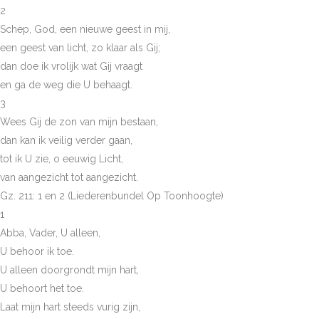
2
Schep, God, een nieuwe geest in mij,
een geest van licht, zo klaar als Gij;
dan doe ik vrolijk wat Gij vraagt
en ga de weg die U behaagt.
3
Wees Gij de zon van mijn bestaan,
dan kan ik veilig verder gaan,
tot ik U zie, o eeuwig Licht,
van aangezicht tot aangezicht.
Gz. 211: 1 en 2 (Liederenbundel Op Toonhoogte)
1
Abba, Vader, U alleen,
U behoor ik toe.
U alleen doorgrondt mijn hart,
U behoort het toe.
Laat mijn hart steeds vurig zijn,