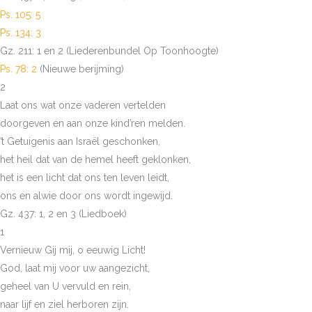
Ps. 105: 5
Ps. 134: 3
Gz. 211: 1 en 2 (Liederenbundel Op Toonhoogte)
Ps. 78: 2
(Nieuwe berijming)
2
Laat ons wat onze vaderen vertelden
doorgeven en aan onze kind’ren melden.
’t Getuigenis aan Israël geschonken,
het heil dat van de hemel heeft geklonken,
het is een licht dat ons ten leven leidt,
ons en alwie door ons wordt ingewijd.
Gz. 437: 1, 2 en 3 (Liedboek)
1
Vernieuw Gij mij, o eeuwig Licht!
God, laat mij voor uw aangezicht,
geheel van U vervuld en rein,
naar lijf en ziel herboren zijn.