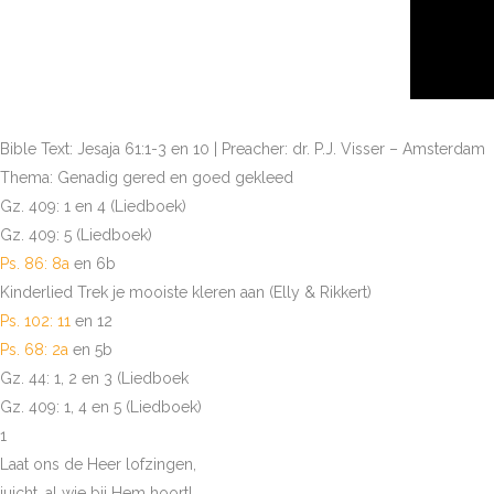
Bible Text: Jesaja 61:1-3 en 10 | Preacher: dr. P.J. Visser – Amsterdam
Thema: Genadig gered en goed gekleed
Gz. 409: 1 en 4 (Liedboek)
Gz. 409: 5 (Liedboek)
Ps. 86: 8a
en 6b
Kinderlied Trek je mooiste kleren aan (Elly & Rikkert)
Ps. 102: 11
en 12
Ps. 68: 2a
en 5b
Gz. 44: 1, 2 en 3 (Liedboek
Gz. 409: 1, 4 en 5 (Liedboek)
1
Laat ons de Heer lofzingen,
juicht, al wie bij Hem hoort!