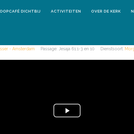
LOOPCAFÉ DICHTBIJ
ACTIVITEITEN
OVER DE KERK
N
3 september 2017
SEPTEMBER 2017 HELAAS GEEN BE
 Visser - Amsterdam
Passage:
Jesaja 61:1-3 en 10
Dienstsoort:
Morg