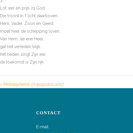
3
Lof, eer en prijs zij God
Die troont in ’t licht daarboven.
Hem, Vader, Zoon en Geest
moet heel de schepping loven.
Van Hem, de ene Heer,
gaf het verleden blijk,
het heden zingt Zijn eer,
de toekomst is Zijn rijk.
« Middagdienst 27 augustus 2017
CONTACT
E-mail: