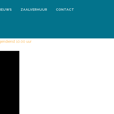
IEUWS
ZAALVERHUUR
CONTACT
ELD BESCHIKBAAR!
endienst 10.00 uur