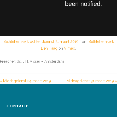
Bethlehemkerk ochtenddienst 31 maart 2019
from
Bethlehemkerk
Den Haag
on
Vimeo
.
Preacher: ds. J.H. Visser – Amsterdam
« Middagdienst 24 maart 2019
Middagdienst 31 maart 2019 »
CONTACT