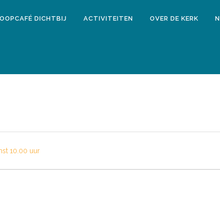
LOOPCAFÉ DICHTBIJ
ACTIVITEITEN
OVER DE KERK
N
st 10.00 uur