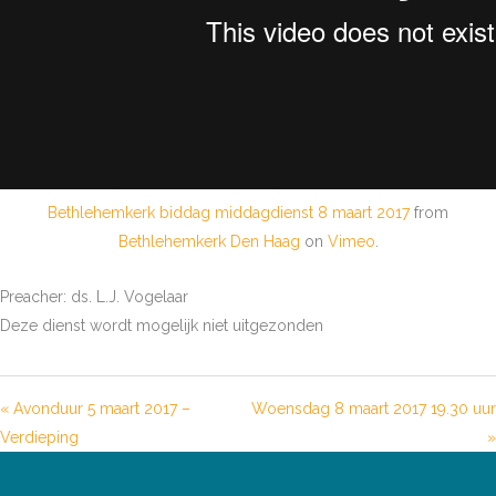
Bethlehemkerk biddag middagdienst 8 maart 2017
from
Bethlehemkerk Den Haag
on
Vimeo
.
Preacher: ds. L.J. Vogelaar
Deze dienst wordt mogelijk niet uitgezonden
« Avonduur 5 maart 2017 –
Woensdag 8 maart 2017 19.30 uur
Verdieping
»