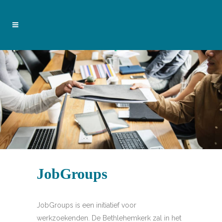
JobGroups
JobGroups is een initiatief voor
werkzoekenden. De Bethlehemkerk zal in het