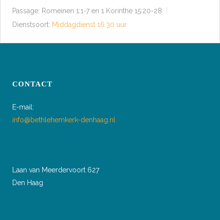
Passage:
Romeinen 1:1-7 en 1 Korinthe 15:20-28
Dienstsoort:
Middagdienst 16.30 uur
CONTACT
E-mail:
info@bethlehemkerk-denhaag.nl
Laan van Meerdervoort 627
Den Haag