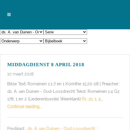
MIDDAGDIENST 8 APRIL 2018
10 maart 2018
Bible Text: Romeinen 1:1-7 en 1 Korinthe 15:20-28 | Preacher:
ds. A. van Duinen - Oud-Loosdrecht Tekst: Romeinen 1:4 Gz.
178: 1 en 2 (Liederenbundel Weerklank)
Ps. 21: 1
,
4
…
Continue reading...
Predikant :
ds. A. van Duinen - Oud-Loosdrecht