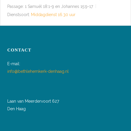
Passage:
1 Samuël 18:1-9 en Johannes 15:9-17
Dienstsoort:
Middagdienst 16.30 uur
CONTACT
E-mail:
info@bethlehemkerk-denhaag.nl
Laan van Meerdervoort 627
Den Haag