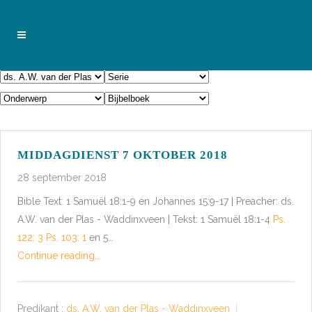
MIDDAGDIENST 7 OKTOBER 2018
28 september 2018
Bible Text: 1 Samuël 18:1-9 en Johannes 15:9-17 | Preacher: ds.
A.W. van der Plas - Waddinxveen | Tekst: 1 Samuël 18:1-4
Ps.
122: 3
Ps. 103: 1
en 5…
Continue reading...
Predikant :
ds. A.W. van der Plas - Waddinxveen