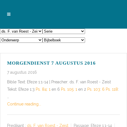
MORGENDIENST 7 AUGUSTUS 2016
7 augustus 2016
Bible Text: Efeze 1:1-14 | Preacher: ds. F. van Roest - Zeist
Tekst: Efeze 1:3
Ps. 84: 1
en 6
Ps. 105: 1
en 2
Ps. 103: 6
Ps. 118
:
…
Continue reading...
Predikant :
ds. F. van Roest - Zeist
Passage:
Efeze 1:1-14