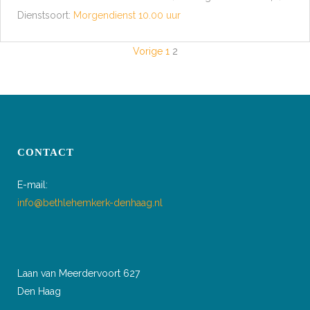
Dienstsoort:
Morgendienst 10.00 uur
BERICHTEN
Vorige
1
2
PAGINERING
CONTACT
E-mail:
info@bethlehemkerk-denhaag.nl
Laan van Meerdervoort 627
Den Haag