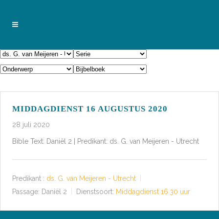
MIDDAGDIENST 16 AUGUSTUS 2020
28 juli 2020
Bible Text: Daniël 2 | Predikant: ds. G. van Meijeren - Utrecht
Predikant :
ds. G. van Meijeren - Utrecht
Passage:
Daniël 2
Dienstsoort:
Middagdienst 16.30 uur