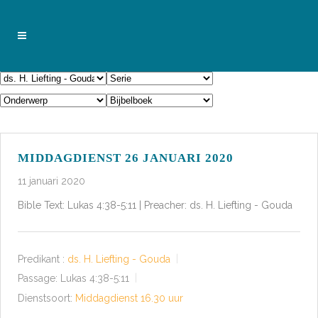
MIDDAGDIENST 26 JANUARI 2020
11 januari 2020
Bible Text: Lukas 4:38-5:11 | Preacher: ds. H. Liefting - Gouda
Predikant :
ds. H. Liefting - Gouda
Passage:
Lukas 4:38-5:11
Dienstsoort:
Middagdienst 16.30 uur