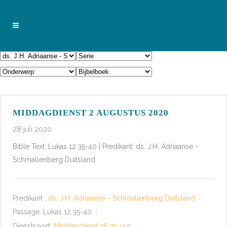
MIDDAGDIENST 2 AUGUSTUS 2020
28 juli 2020
Bible Text: Lukas 12:35-40 | Predikant: ds. J.H. Adriaanse -
Schmallenberg Duitsland
Predikant :
ds. J.H. Adriaanse - Schmallenberg Duitsland
Passage:
Lukas 12:35-40
Dienstsoort:
Middagdienst 16.30 uur